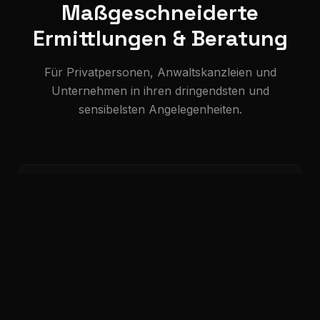
Maßgeschneiderte
Ermittlungen & Beratung
Für Privatpersonen, Anwaltskanzleien und
Unternehmen in ihren dringendsten und
sensibelsten Angelegenheiten.
Tiefgreifende Expertise
Spezialisiert auf Informationsdienste und
behördenunabhängige Ermittlungen. Unser
globales Netzwerk aus Entscheidungsträgern in