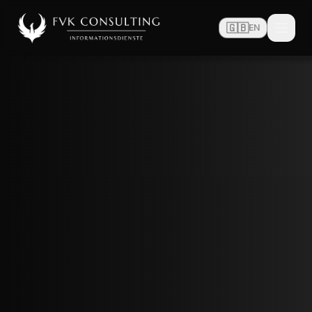
🇬🇧
EN