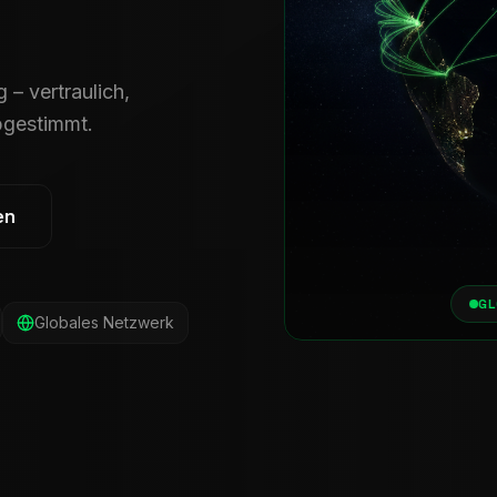
 – vertraulich,
abgestimmt.
en
GL
Globales Netzwerk